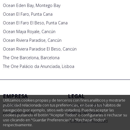
Ocean Eden Bay, Montego Bay
Ocean El Faro, Punta Cana
Ocean El Faro El Beso, Punta Cana
Ocean Maya Royale, Cancún
Ocean Riviera Paradise, Cancún
Ocean Riviera Paradise El Beso, Cancún
The One Barcelona, Barcelona
The One Palácio da Anunciada, Lisboa
EMPRESA
LEGAL
Utilizamos cookies propias y de terceros con fines analíticos y mostrarte
Contacto
Condiciones de Uso
publicidad relacionada con tus preferencias, en base a tus hábitos de
navegación (por ejemplo, sitios web visitados). Puedes aceptar las
Política de Cookies
H10 Hotels Web
cookies pulsando el botón "Aceptar Todos" o configurarlas o rechazar su
uso clicando en "Guardar Preferencias" o "Rechazar Todos"
Política de Privacidad
respectivamente.