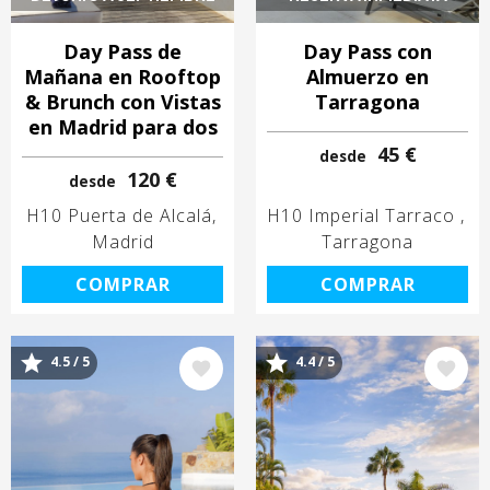
Day Pass de
Day Pass con
Mañana en Rooftop
Almuerzo en
& Brunch con Vistas
Tarragona
en Madrid para dos
45 €
desde
120 €
desde
H10 Puerta de Alcalá
H10 Imperial Tarraco
Madrid
Tarragona
COMPRAR
COMPRAR
4.5 / 5
4.4 / 5
Image
Image