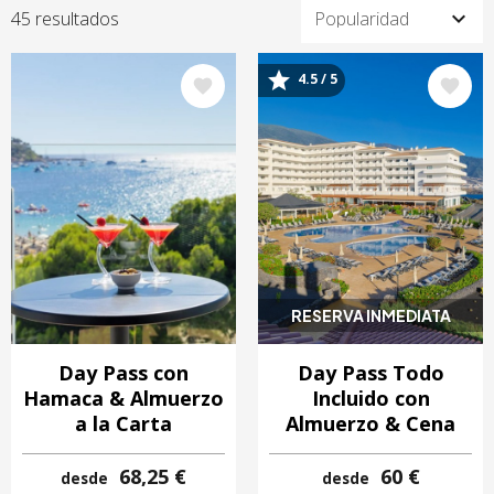
45 resultados
4.5 / 5
Image
Image
RESERVA INMEDIATA
Day Pass con
Day Pass Todo
Hamaca & Almuerzo
Incluido con
a la Carta
Almuerzo & Cena
68,25 €
60 €
desde
desde