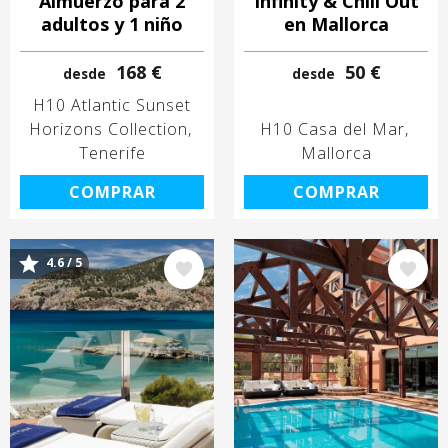
Almuerzo para 2
Infinity & Chill Out
adultos y 1 niño
en Mallorca
168 €
50 €
desde
desde
H10 Atlantic Sunset
Horizons Collection
H10 Casa del Mar
Tenerife
Mallorca
COMPRAR
COMPRAR
4.6 / 5
Image
Image