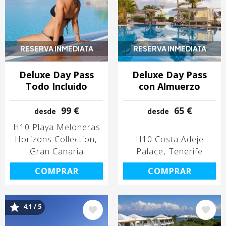
RESERVA INMEDIATA
RESERVA INMEDIATA
Deluxe Day Pass
Deluxe Day Pass
Todo Incluido
con Almuerzo
99 €
65 €
desde
desde
H10 Playa Meloneras
Horizons Collection
H10 Costa Adeje
Gran Canaria
Palace
Tenerife
COMPRAR
COMPRAR
4.1 / 5
Image
Image