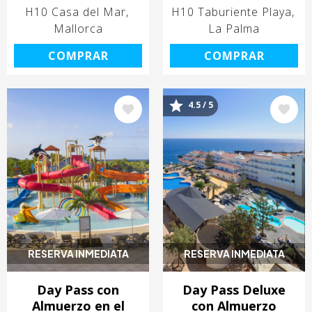
H10 Casa del Mar
H10 Taburiente Playa
Mallorca
La Palma
COMPRAR
COMPRAR
4.5 / 5
Image
Image
RESERVA INMEDIATA
RESERVA INMEDIATA
Day Pass con
Day Pass Deluxe
Almuerzo en el
con Almuerzo