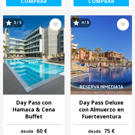
COMPRAR
COMPRAR
5 / 5
4 / 5
Image
Image
RESERVA INMEDIATA
Day Pass con
Day Pass Deluxe
Hamaca & Cena
con Almuerzo en
Buffet
Fuerteventura
60 €
75 €
desde
desde