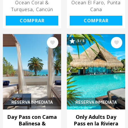
Ocean Coral &
Ocean El Faro
Punta
Turquesa
Cancún
Cana
COMPRAR
COMPRAR
5 / 5
Image
Image
RESERVA INMEDIATA
RESERVA INMEDIATA
Day Pass con Cama
Only Adults Day
Balinesa &
Pass en la Riviera