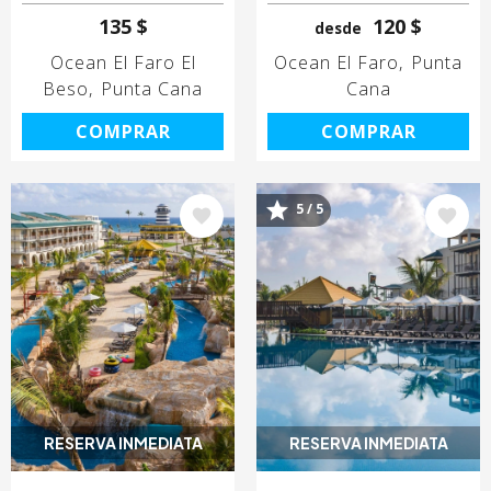
135 $
120 $
desde
Ocean El Faro El
Ocean El Faro
Punta
Beso
Punta Cana
Cana
COMPRAR
COMPRAR
5 / 5
Image
Image
RESERVA INMEDIATA
RESERVA INMEDIATA