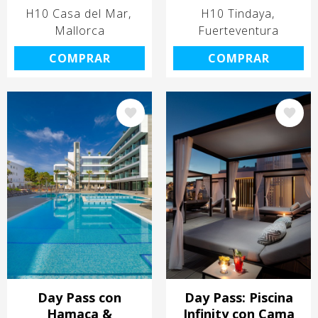
H10 Casa del Mar
H10 Tindaya
Mallorca
Fuerteventura
COMPRAR
COMPRAR
Image
Image
Day Pass con
Day Pass: Piscina
Hamaca &
Infinity con Cama