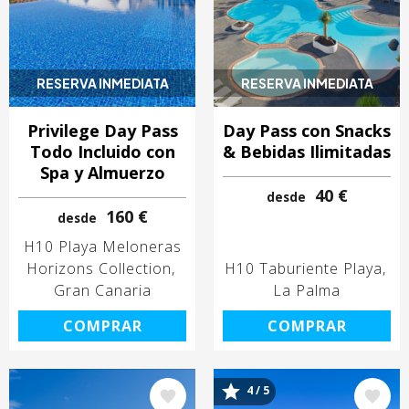
RESERVA INMEDIATA
RESERVA INMEDIATA
Privilege Day Pass
Day Pass con Snacks
Todo Incluido con
& Bebidas Ilimitadas
Spa y Almuerzo
40 €
desde
160 €
desde
H10 Playa Meloneras
Horizons Collection
H10 Taburiente Playa
Gran Canaria
La Palma
COMPRAR
COMPRAR
4 / 5
Image
Image