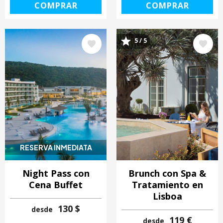
COMPRAR
COMPRAR
5 / 5
Image
Image
RESERVA INMEDIATA
Night Pass con
Brunch con Spa &
Cena Buffet
Tratamiento en
Lisboa
130 $
desde
119 €
desde