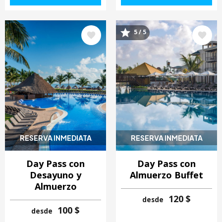
5 / 5
Image
Image
RESERVA INMEDIATA
RESERVA INMEDIATA
Day Pass con
Day Pass con
Desayuno y
Almuerzo Buffet
Almuerzo
120 $
desde
100 $
desde