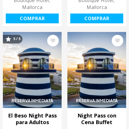
Boutique Hotel
Boutique Hotel
Mallorca
Mallorca
COMPRAR
COMPRAR
5 / 5
Image
Image
RESERVA INMEDIATA
RESERVA INMEDIATA
El Beso Night Pass
Night Pass con
para Adultos
Cena Buffet