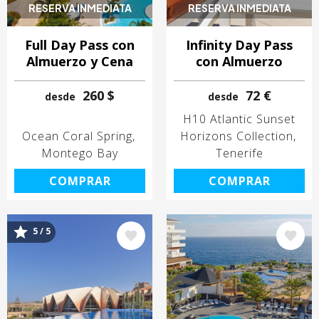
RESERVA INMEDIATA
RESERVA INMEDIATA
Full Day Pass con
Infinity Day Pass
Almuerzo y Cena
con Almuerzo
260 $
72 €
desde
desde
H10 Atlantic Sunset
Ocean Coral Spring
Horizons Collection
Montego Bay
Tenerife
COMPRAR
COMPRAR
5 / 5
Image
Image