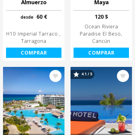
Almuerzo
Maya
60 €
120 $
desde
Ocean Riviera
H10 Imperial Tarraco
Paradise El Beso
Tarragona
Cancún
COMPRAR
COMPRAR
4.1 / 5
Image
Image