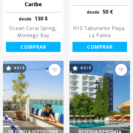
Caribe
50 €
desde
130 $
desde
Ocean Coral Spring
H10 Taburiente Playa
Montego Bay
La Palma
COMPRAR
COMPRAR
4.5 / 5
4.3 / 5
Image
Image
DE JUNIO A SEPTIEMBRE
RESERVA INMEDIATA