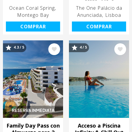
Ocean Coral Spring
The One Palácio da
Montego Bay
Anunciada
Lisboa
COMPRAR
COMPRAR
4.3 / 5
4 / 5
Image
Image
RESERVA INMEDIATA
Family Day Pass con
Acceso a Piscina