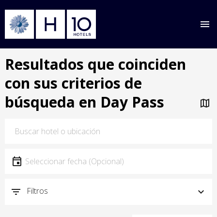
Pasar
Resultados que coinciden
al
contenido
con sus criterios de
principal
búsqueda en Day Pass
Ubicación
Ubicación
Fecha
Seleccionar fecha
Filtros