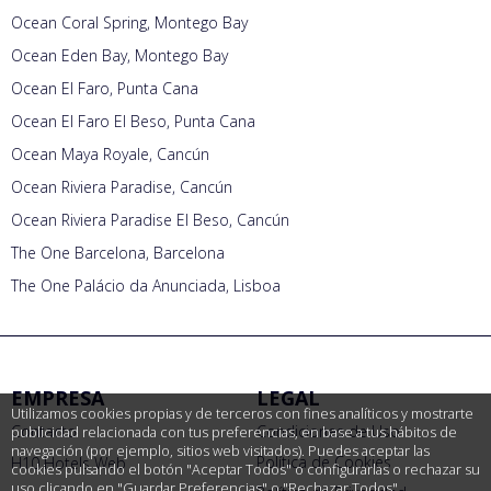
Ocean Coral Spring, Montego Bay
Ocean Eden Bay, Montego Bay
Ocean El Faro, Punta Cana
Ocean El Faro El Beso, Punta Cana
Ocean Maya Royale, Cancún
Ocean Riviera Paradise, Cancún
Ocean Riviera Paradise El Beso, Cancún
The One Barcelona, Barcelona
The One Palácio da Anunciada, Lisboa
EMPRESA
LEGAL
Utilizamos cookies propias y de terceros con fines analíticos y mostrarte
Contacto
Condiciones de Uso
publicidad relacionada con tus preferencias, en base a tus hábitos de
navegación (por ejemplo, sitios web visitados). Puedes aceptar las
Política de Cookies
H10 Hotels Web
cookies pulsando el botón "Aceptar Todos" o configurarlas o rechazar su
uso clicando en "Guardar Preferencias" o "Rechazar Todos"