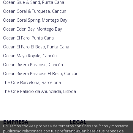
Ocean Blue & Sand, Punta Cana
Ocean Coral & Turquesa, Cancún
Ocean Coral Spring, Montego Bay
Ocean Eden Bay, Montego Bay
Ocean El Faro, Punta Cana
Ocean El Faro El Beso, Punta Cana
Ocean Maya Royale, Cancún
Ocean Riviera Paradise, Cancún
Ocean Riviera Paradise El Beso, Cancún
The One Barcelona, Barcelona
The One Palácio da Anunciada, Lisboa
EMPRESA
LEGAL
Utilizamos cookies propias y de terceros con fines analíticos y mostrarte
Contacto
Condiciones de Uso
publicidad relacionada con tus preferencias, en base a tus hábitos de