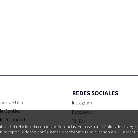
L
REDES SOCIALES
ones de Uso
Instagram
 de Cookies
Facebook
 de Privacidad
Tik Tok
ublicidad relacionada con tus preferencias, en base a tus hábitos de navegac
tón "Aceptar Todos" o configurarlas o rechazar su uso clicando en "Guardar P