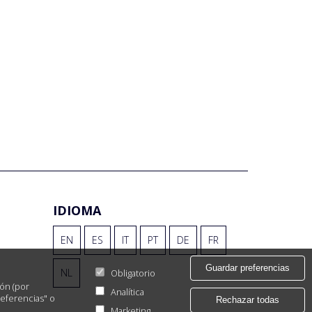
IDIOMA
EN
ES
IT
PT
DE
FR
Guardar preferencias
NL
Obligatorio
ión (por
Analítica
referencias" o
Rechazar todas
Marketing