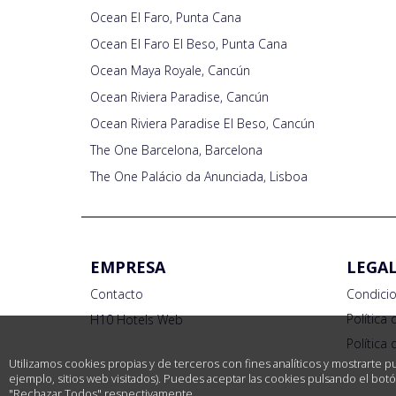
Ocean El Faro, Punta Cana
Ocean El Faro El Beso, Punta Cana
Ocean Maya Royale, Cancún
Ocean Riviera Paradise, Cancún
Ocean Riviera Paradise El Beso, Cancún
The One Barcelona, Barcelona
The One Palácio da Anunciada, Lisboa
EMPRESA
LEGA
Contacto
Condici
Política
H10 Hotels Web
Política
Utilizamos cookies propias y de terceros con fines analíticos y mostrarte p
ejemplo, sitios web visitados). Puedes aceptar las cookies pulsando el bo
"Rechazar Todos" respectivamente.