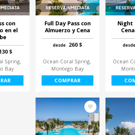
NMEDIATA
RESERVA INMEDIATA
RESERVA
ss con
Full Day Pass con
Night 
o en el
Almuerzo y Cena
Cena
ibe
260 $
desde
desd
130 $
l Spring
Ocean Coral Spring
Ocean Co
o Bay
Montego Bay
Mont
RAR
COMPRAR
CO
Image
Image