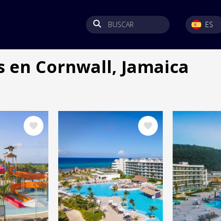
BUSCAR
SELECT YO
ES
s en Cornwall, Jamaica
Image
Image