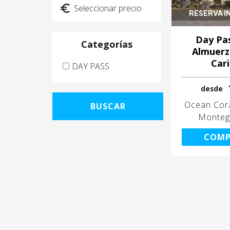
RESERVA I
Day Pa
Categorías
Almuerz
Car
DAY PASS
desde
Ocean Cora
BUSCAR
Monteg
COMP