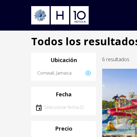
Pasar
Todos los resultado
al
contenido
principal
6 resultados
Ubicación
Ubicación
Image
Fecha
Seleccionar fecha
Precio