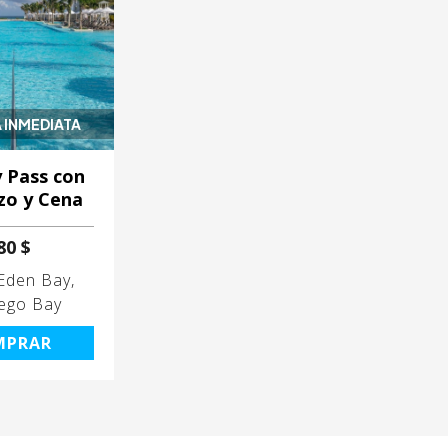
 INMEDIATA
y Pass con
zo y Cena
80 $
Eden Bay
ego Bay
MPRAR