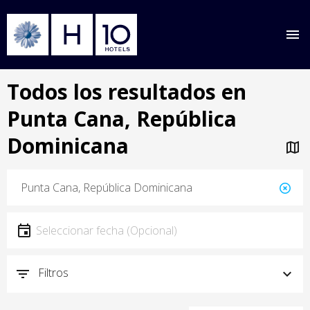
Pasar
Todos los resultados en
al
contenido
Punta Cana, República
principal
Dominicana
Ubicación
Ubicación
Fecha
Seleccionar fecha
Filtros