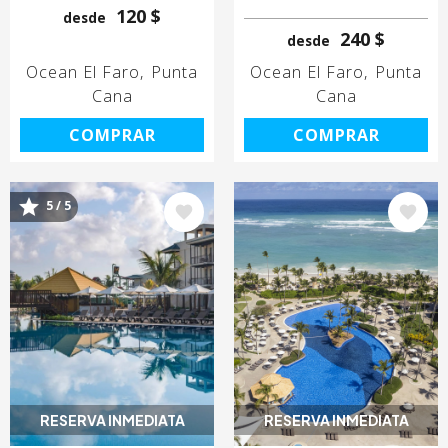
120 $
desde
240 $
desde
Ocean El Faro
Punta
Ocean El Faro
Punta
Cana
Cana
COMPRAR
COMPRAR
5 / 5
Image
Image
RESERVA INMEDIATA
RESERVA INMEDIATA