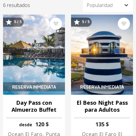
6 resultados
5 / 5
5 / 5
Image
Image
RESERVA INMEDIATA
RESERVA INMEDIATA
Day Pass con
El Beso Night Pass
Almuerzo Buffet
para Adultos
120 $
135 $
desde
Ocean El Faro
Punta
Ocean El Faro El