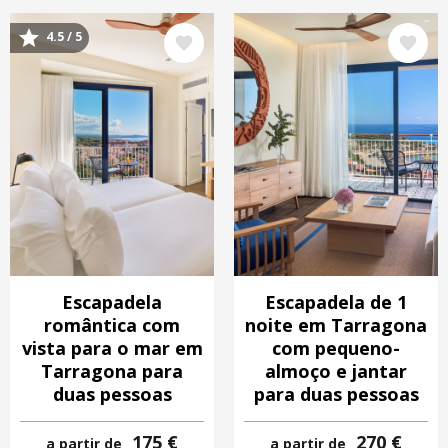
4.5 / 5
Imagem
Imagem
Escapadela
Escapadela de 1
romântica com
noite em Tarragona
vista para o mar em
com pequeno-
Tarragona para
almoço e jantar
duas pessoas
para duas pessoas
175 €
270 €
a partir de
a partir de