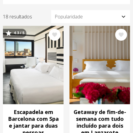
18 resultados
4.3 / 5
Imagem
Imagem
Escapadela em
Getaway de fim-de-
Barcelona com Spa
semana com tudo
e jantar para duas
incluído para dois
pessoas
em Lanzarote