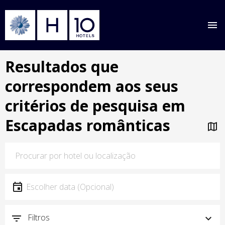
Saltar
Resultados que
para
o
correspondem aos seus
conteúdo
principal
critérios de pesquisa em
Escapadas românticas
Localização
Localização
Data
Escolher data
Filtros