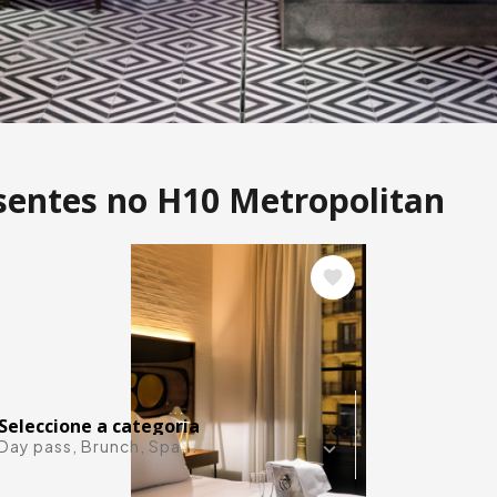
A
esentes no H10 Metropolitan
Imagem
UP H10. Desfrute
queça a rotina
Alguma 
Seleccione a categoria
Day pass, Brunch, Spa...