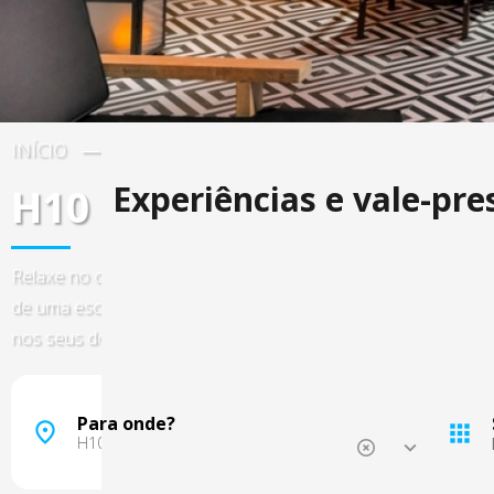
INÍCIO
ESPANHA
CATALUNHA
BARCELON
Experiências e vale-pr
H10 Metropolitan
Relaxe no coração de Barcelona, no hotel Metropolitan 4* S
de uma escapadela inesquecível perto da Plaza Catalunya. Es
nos seus dois terraços com piscina e boas vistas.
Maiorca, Espanha
Barcelona, Espanha
Para onde?
Madrid, Espanha
Málaga, Espanha