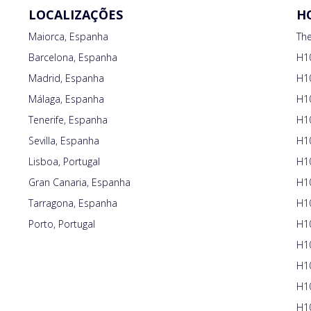
LOCALIZAÇÕES
H
Maiorca, Espanha
Th
Barcelona, Espanha
H10
Madrid, Espanha
H10
Málaga, Espanha
H10
Tenerife, Espanha
H1
Sevilla, Espanha
H1
Lisboa, Portugal
H1
Gran Canaria, Espanha
H10
Tarragona, Espanha
H1
Porto, Portugal
H1
H10
H10
H10
H10