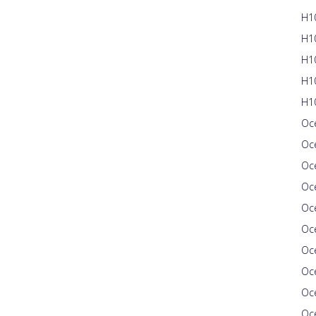
H10
H10
H10
H1
H10
Oce
Oc
Oc
Oc
Oc
Oce
Oce
Oc
Oce
Oce