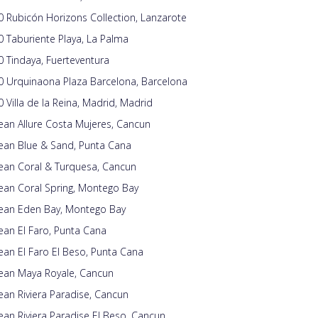
 Rubicón Horizons Collection, Lanzarote
 Taburiente Playa, La Palma
 Tindaya, Fuerteventura
0 Urquinaona Plaza Barcelona, Barcelona
 Villa de la Reina, Madrid, Madrid
an Allure Costa Mujeres, Cancun
ean Blue & Sand, Punta Cana
ean Coral & Turquesa, Cancun
ean Coral Spring, Montego Bay
ean Eden Bay, Montego Bay
an El Faro, Punta Cana
an El Faro El Beso, Punta Cana
ean Maya Royale, Cancun
an Riviera Paradise, Cancun
an Riviera Paradise El Beso, Cancun