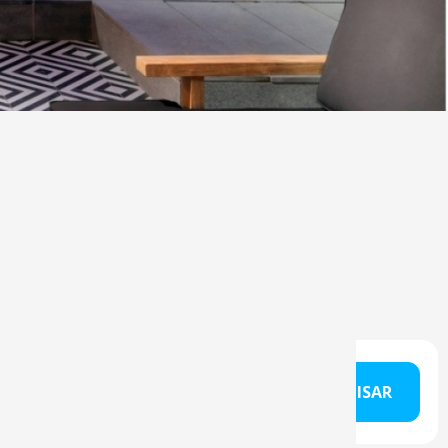
data?
PESQUISAR