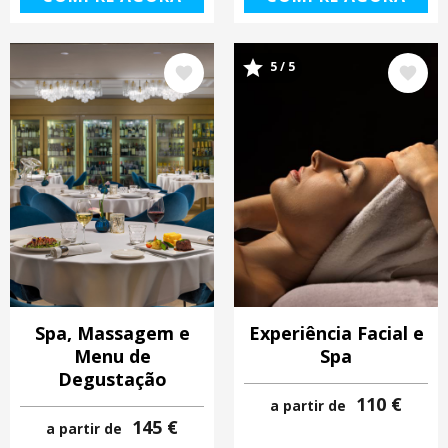
Imagem
Imagem
5 / 5
Spa, Massagem e
Experiência Facial e
Menu de
Spa
Degustação
110 €
a partir de
145 €
a partir de