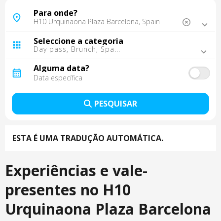
Maiorca, Espanha
Para onde?
Barcelona, Espanha
Madrid, Espanha
Seleccione a categoria
Málaga, Espanha
Day pass, Brunch, Spa...
Tarragona, Espanha
Tenerife, Espanha
Alguma data?
Sevilla, Espanha
Lisboa, Portugal
Gran Canaria, Espanha
PESQUISAR
Porto, Portugal
Punta Cana, República Dominicana
Cancun, Mexico
ESTA É UMA TRADUÇÃO AUTOMÁTICA.
Cordoba, Espanha
Fuerteventura, Espanha
Montego Bay, Jamaica
Experiências e vale-
Lanzarote, Espanha
La Palma, Espanha
presentes no H10
Trelawny, Jamaica
Urquinaona Plaza Barcelona