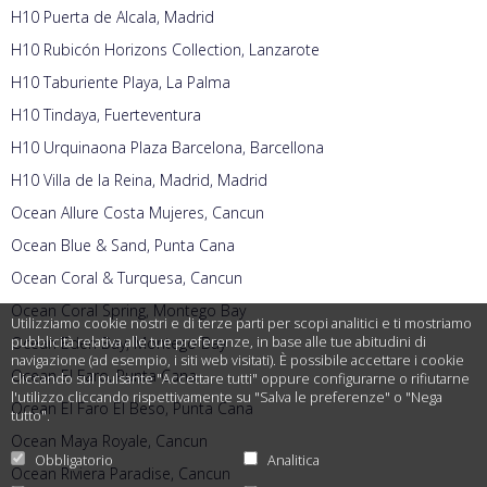
H10 Puerta de Alcala, Madrid
H10 Rubicón Horizons Collection, Lanzarote
H10 Taburiente Playa, La Palma
H10 Tindaya, Fuerteventura
H10 Urquinaona Plaza Barcelona, Barcellona
H10 Villa de la Reina, Madrid, Madrid
Ocean Allure Costa Mujeres, Cancun
Ocean Blue & Sand, Punta Cana
Ocean Coral & Turquesa, Cancun
Ocean Coral Spring, Montego Bay
Utilizziamo cookie nostri e di terze parti per scopi analitici e ti mostriamo
pubblicità relativa alle tue preferenze, in base alle tue abitudini di
Ocean Eden Bay, Montego Bay
navigazione (ad esempio, i siti web visitati). È possibile accettare i cookie
Ocean El Faro, Punta Cana
cliccando sul pulsante "Accettare tutti" oppure configurarne o rifiutarne
l'utilizzo cliccando rispettivamente su "Salva le preferenze" o "Nega
Ocean El Faro El Beso, Punta Cana
tutto".
Ocean Maya Royale, Cancun
Obbligatorio
Analitica
Ocean Riviera Paradise, Cancun