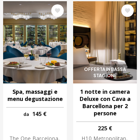
Immagine
Immagine
OFFERTA IN BASSA
STAGIONE
Spa, massaggi e
1 notte in camera
menu degustazione
Deluxe con Cava a
Barcellona per 2
persone
145 €
da
225 €
The One Barcelona
H10 Metropolitan