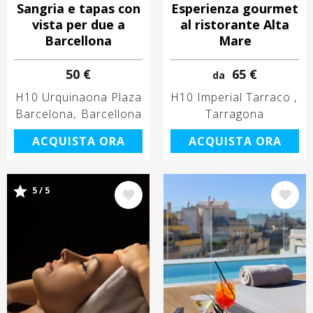
Sangria e tapas con
Esperienza gourmet
vista per due a
al ristorante Alta
Barcellona
Mare
50 €
65 €
da
H10 Urquinaona Plaza
H10 Imperial Tarraco
Barcelona
Barcellona
Tarragona
ACQUISTA ORA
ACQUISTA ORA
5 / 5
Immagine
Immagine