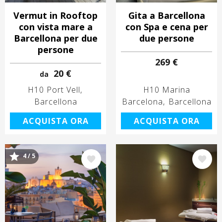
Vermut in Rooftop
Gita a Barcellona
con vista mare a
con Spa e cena per
Barcellona per due
due persone
persone
269 €
20 €
da
H10 Port Vell
H10 Marina
Barcellona
Barcelona
Barcellona
ACQUISTA ORA
ACQUISTA ORA
4 / 5
Immagine
Immagine