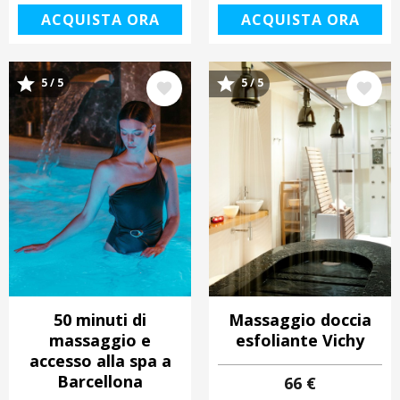
ACQUISTA ORA
ACQUISTA ORA
5 / 5
5 / 5
Immagine
Immagine
50 minuti di
Massaggio doccia
massaggio e
esfoliante Vichy
accesso alla spa a
Barcellona
66 €