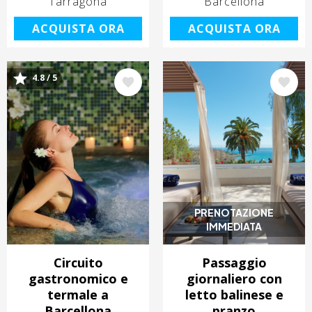
Tarragona
Barcellona
ACQUISTA ORA
ACQUISTA ORA
4.8 / 5
Immagine
Immagine
PRENOTAZIONE
IMMEDIATA
Circuito
Passaggio
gastronomico e
giornaliero con
termale a
letto balinese e
Barcellona
pranzo