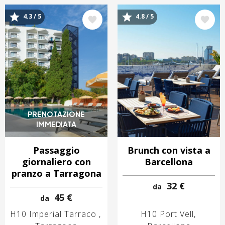
4.3 / 5
4.8 / 5
Immagine
Immagine
PRENOTAZIONE
IMMEDIATA
Passaggio
Brunch con vista a
giornaliero con
Barcellona
pranzo a Tarragona
32 €
da
45 €
da
H10 Imperial Tarraco
H10 Port Vell