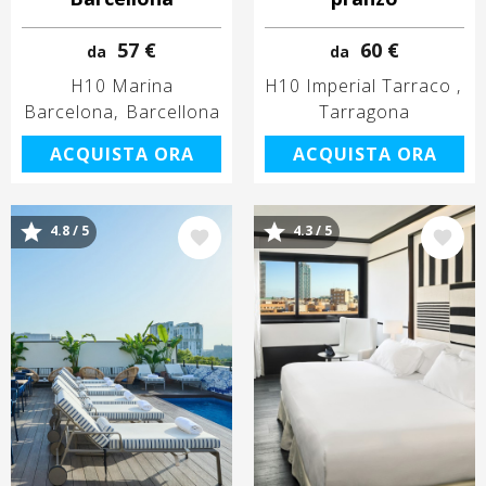
57 €
60 €
da
da
H10 Marina
H10 Imperial Tarraco
Barcelona
Barcellona
Tarragona
ACQUISTA ORA
ACQUISTA ORA
4.8 / 5
4.3 / 5
Immagine
Immagine