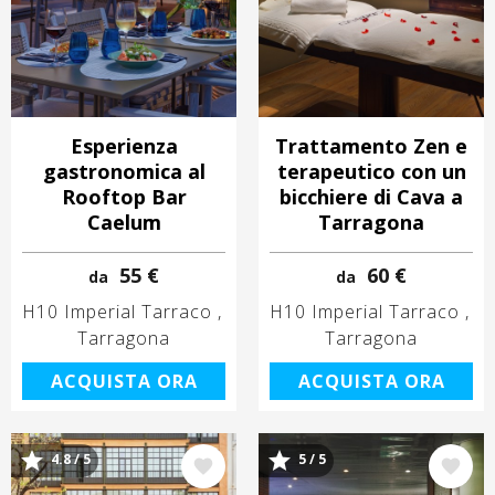
Esperienza
Trattamento Zen e
gastronomica al
terapeutico con un
Rooftop Bar
bicchiere di Cava a
Caelum
Tarragona
55 €
60 €
da
da
H10 Imperial Tarraco
H10 Imperial Tarraco
Tarragona
Tarragona
ACQUISTA ORA
ACQUISTA ORA
4.8 / 5
5 / 5
Immagine
Immagine