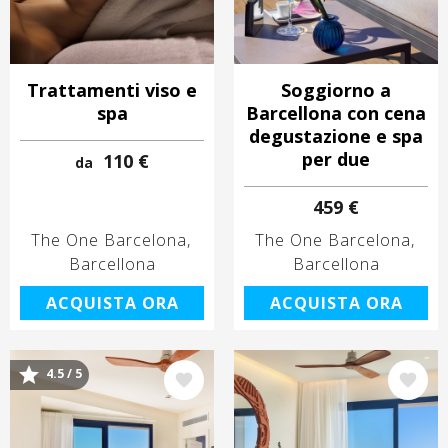
Trattamenti viso e
Soggiorno a
spa
Barcellona con cena
degustazione e spa
per due
110 €
da
459 €
The One Barcelona
The One Barcelona
Barcellona
Barcellona
ACQUISTA ORA
ACQUISTA ORA
4.5 / 5
Immagine
Immagine