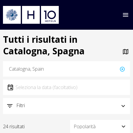
Salta
Tutti i risultati in
al
contenuto
Catalogna, Spagna
principale
Posizione
Località
Data
Seleziona la data
Filtri
24 risultati