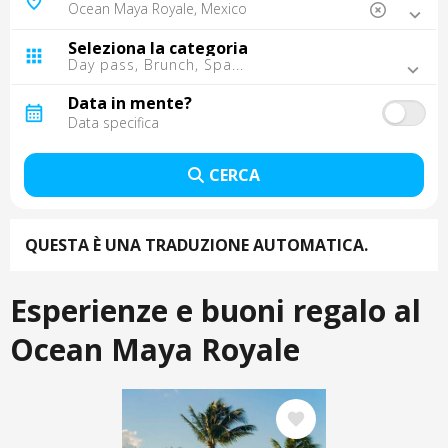
Barcellona, Spagna
Madrid, Spagna
Seleziona la categoria
Malaga, Spagna
Day pass, Brunch, Spa...
Tarragona, Spagna
Tenerife, Spagna
Data in mente?
Sevilla, Spagna
Lisbona, Portugal
Gran Canaria, Spagna
CERCA
Oporto, Portugal
Punta Cana, Repubblica Dominicana
Cancun, Mexico
QUESTA È UNA TRADUZIONE AUTOMATICA.
Cordoba, Spagna
Fuerteventura, Spagna
Montego Bay, Giamaica
Esperienze e buoni regalo al
Lanzarote, Spagna
La Palma, Spagna
Ocean Maya Royale
Trelawny, Giamaica
Immagine