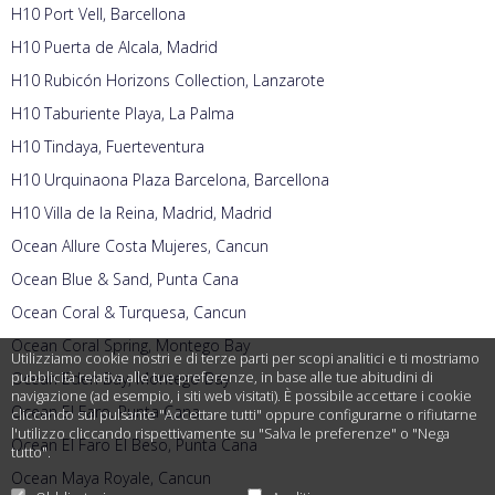
H10 Port Vell, Barcellona
H10 Puerta de Alcala, Madrid
H10 Rubicón Horizons Collection, Lanzarote
H10 Taburiente Playa, La Palma
H10 Tindaya, Fuerteventura
H10 Urquinaona Plaza Barcelona, Barcellona
H10 Villa de la Reina, Madrid, Madrid
Ocean Allure Costa Mujeres, Cancun
Ocean Blue & Sand, Punta Cana
Ocean Coral & Turquesa, Cancun
Ocean Coral Spring, Montego Bay
Utilizziamo cookie nostri e di terze parti per scopi analitici e ti mostriamo
pubblicità relativa alle tue preferenze, in base alle tue abitudini di
Ocean Eden Bay, Montego Bay
navigazione (ad esempio, i siti web visitati). È possibile accettare i cookie
Ocean El Faro, Punta Cana
cliccando sul pulsante "Accettare tutti" oppure configurarne o rifiutarne
l'utilizzo cliccando rispettivamente su "Salva le preferenze" o "Nega
Ocean El Faro El Beso, Punta Cana
tutto".
Ocean Maya Royale, Cancun