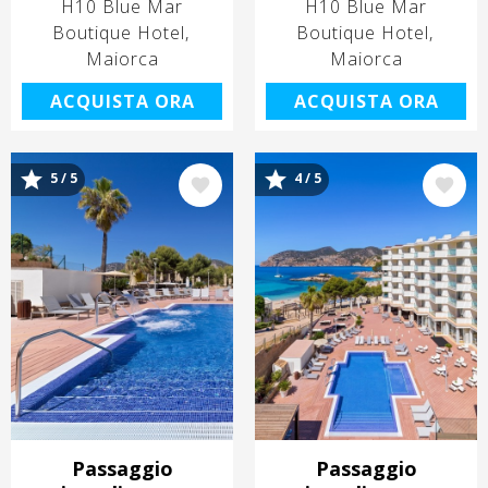
H10 Blue Mar
H10 Blue Mar
Boutique Hotel
Boutique Hotel
Maiorca
Maiorca
ACQUISTA ORA
ACQUISTA ORA
Immagine
Immagine
5 / 5
4 / 5
Passaggio
Passaggio