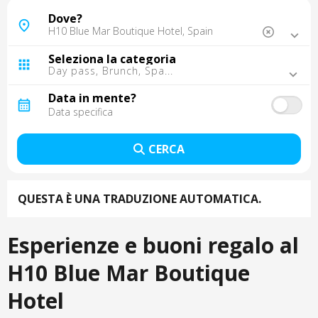
Maiorca, Spagna
Dove?
Barcellona, Spagna
Madrid, Spagna
Seleziona la categoria
Malaga, Spagna
Day pass, Brunch, Spa...
Tarragona, Spagna
Tenerife, Spagna
Data in mente?
Sevilla, Spagna
Lisbona, Portugal
Gran Canaria, Spagna
CERCA
Oporto, Portugal
Punta Cana, Repubblica Dominicana
Cancun, Mexico
QUESTA È UNA TRADUZIONE AUTOMATICA.
Cordoba, Spagna
Fuerteventura, Spagna
Montego Bay, Giamaica
Esperienze e buoni regalo al
Lanzarote, Spagna
La Palma, Spagna
H10 Blue Mar Boutique
Trelawny, Giamaica
Hotel