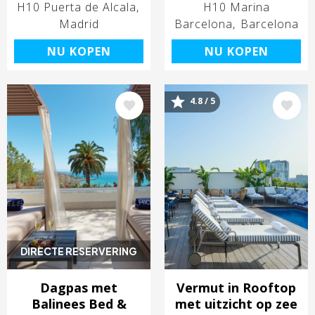
H10 Puerta de Alcala
H10 Marina
Madrid
Barcelona
Barcelona
NU KOPEN
NU KOPEN
4.8 / 5
Afbeelding
Afbeelding
DIRECTE RESERVERING
Dagpas met
Vermut in Rooftop
Balinees Bed &
met uitzicht op zee