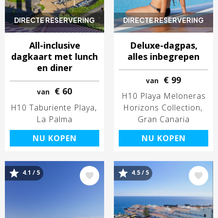
DIRECTE RESERVERING
DIRECTE RESERVERING
All-inclusive
Deluxe-dagpas,
dagkaart met lunch
alles inbegrepen
en diner
€ 99
van
€ 60
van
H10 Playa Meloneras
H10 Taburiente Playa
Horizons Collection
La Palma
Gran Canaria
NU KOPEN
NU KOPEN
4.1 / 5
4.5 / 5
Afbeelding
Afbeelding