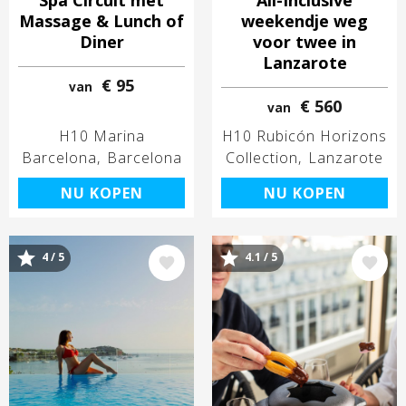
Massage & Lunch of
weekendje weg
Diner
voor twee in
Lanzarote
€ 95
van
€ 560
van
H10 Marina
H10 Rubicón Horizons
Barcelona
Barcelona
Collection
Lanzarote
NU KOPEN
NU KOPEN
4 / 5
4.1 / 5
Afbeelding
Afbeelding