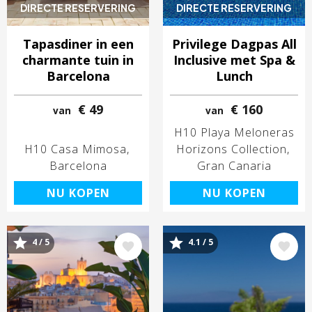
DIRECTE RESERVERING
DIRECTE RESERVERING
Tapasdiner in een
Privilege Dagpas All
charmante tuin in
Inclusive met Spa &
Barcelona
Lunch
€ 49
€ 160
van
van
H10 Playa Meloneras
H10 Casa Mimosa
Horizons Collection
Barcelona
Gran Canaria
NU KOPEN
NU KOPEN
4 / 5
4.1 / 5
Afbeelding
Afbeelding