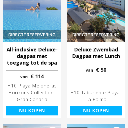
DIRECTE RESERVERING
DIRECTE RESERVERING
All-inclusive Deluxe-
Deluxe Zwembad
dagpas met
Dagpas met Lunch
toegang tot de spa
€ 50
van
€ 114
van
H10 Playa Meloneras
Horizons Collection
H10 Taburiente Playa
Gran Canaria
La Palma
NU KOPEN
NU KOPEN