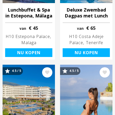
Lunchbuffet & Spa
Deluxe Zwembad
in Estepona, Málaga
Dagpas met Lunch
€ 45
€ 65
van
van
H10 Estepona Palace
H10 Costa Adeje
Malaga
Palace
Tenerife
NU KOPEN
NU KOPEN
4.5 / 5
4.5 / 5
Afbeelding
Afbeelding