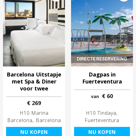
DIRECTE RESERVERING
Barcelona Uitstapje
Dagpas in
met Spa & Diner
Fuerteventura
voor twee
€ 60
van
€ 269
H10 Marina
H10 Tindaya
Barcelona
Barcelona
Fuerteventura
NU KOPEN
NU KOPEN