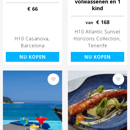
volwassenen en 1
kind
€ 66
€ 168
van
H10 Atlantic Sunset
H10 Casanova
Horizons Collection
Barcelona
Tenerife
NU KOPEN
NU KOPEN
Afbeelding
Afbeelding