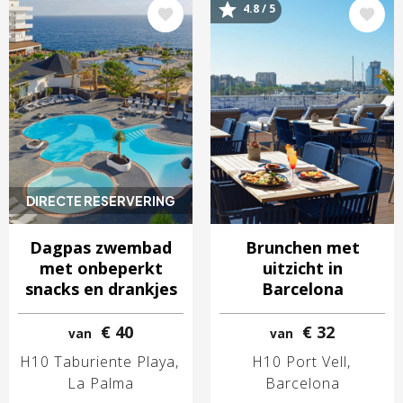
4.8 / 5
Afbeelding
Afbeelding
DIRECTE RESERVERING
Dagpas zwembad
Brunchen met
met onbeperkt
uitzicht in
snacks en drankjes
Barcelona
€ 40
€ 32
van
van
H10 Taburiente Playa
H10 Port Vell
La Palma
Barcelona