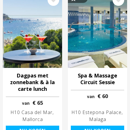
Afbeelding
Afbeelding
Dagpas met
Spa & Massage
zonnebank & à la
Circuit Sessie
carte lunch
€ 60
van
€ 65
van
H10 Casa del Mar
H10 Estepona Palace
Mallorca
Malaga