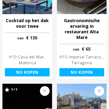
Cocktail op het dak
Gastronomische
voor twee
ervaring in
restaurant Alta
Mare
€ 130
van
€ 65
van
H10 Casa del Mar
H10 Imperial Tarraco
Mallorca
Tarragona
NU KOPEN
NU KOPEN
5 / 5
Afbeelding
Afbeelding