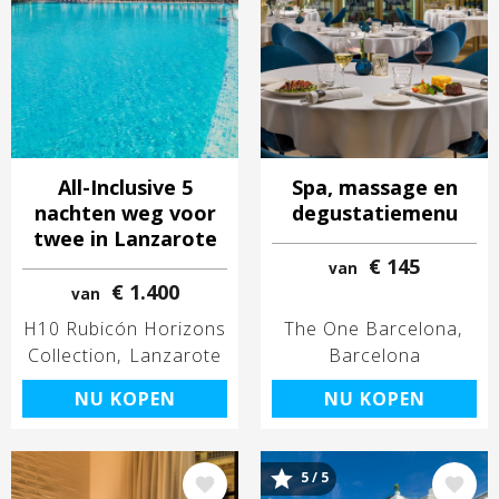
All-Inclusive 5
Spa, massage en
nachten weg voor
degustatiemenu
twee in Lanzarote
€ 145
van
€ 1.400
van
H10 Rubicón Horizons
The One Barcelona
Collection
Lanzarote
Barcelona
NU KOPEN
NU KOPEN
5 / 5
Afbeelding
Afbeelding