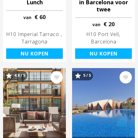
Lunch
in Barcelona voor
twee
€ 60
van
€ 20
van
H10 Imperial Tarraco
H10 Port Vell
Tarragona
Barcelona
NU KOPEN
NU KOPEN
4.8 / 5
5 / 5
Afbeelding
Afbeelding