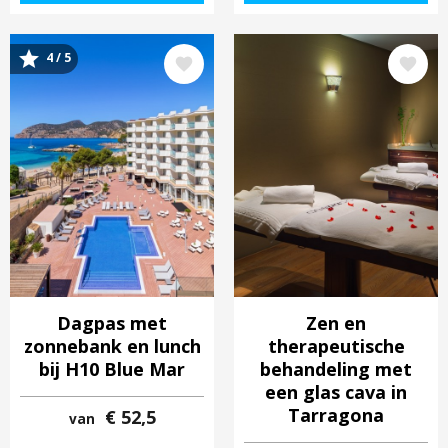
4 / 5
Afbeelding
Afbeelding
Dagpas met
Zen en
zonnebank en lunch
therapeutische
bij H10 Blue Mar
behandeling met
een glas cava in
Tarragona
€ 52,5
van