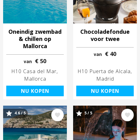
Oneindig zwembad
Chocoladefondue
& chillen op
voor twee
Mallorca
€ 40
van
€ 50
van
H10 Casa del Mar
H10 Puerta de Alcala
Mallorca
Madrid
NU KOPEN
NU KOPEN
4.6 / 5
5 / 5
Afbeelding
Afbeelding