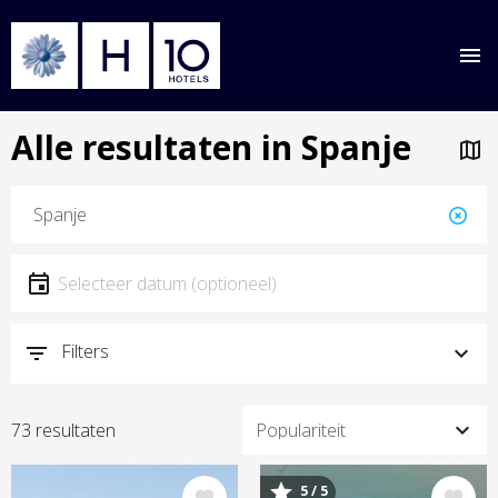
Overslaan
Alle resultaten in Spanje
naar
hoofdinhoud
Locatie
Locatie
Datum
Selecteer een datum
Filters
73 resultaten
5 / 5