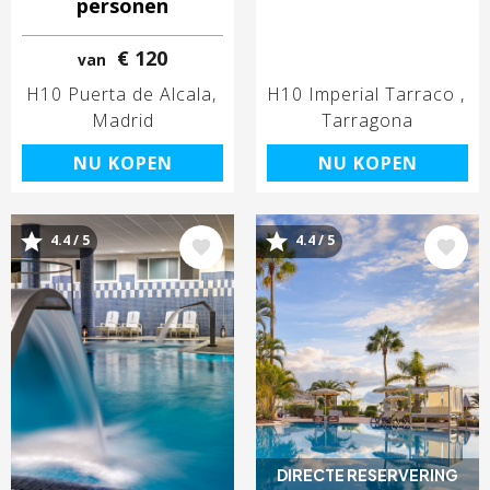
personen
€ 120
van
H10 Puerta de Alcala
H10 Imperial Tarraco
Madrid
Tarragona
NU KOPEN
NU KOPEN
4.4 / 5
4.4 / 5
Afbeelding
Afbeelding
DIRECTE RESERVERING