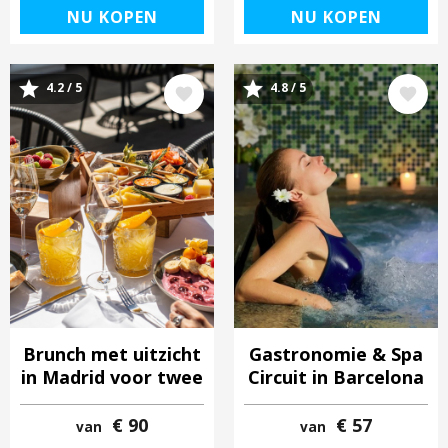
NU KOPEN
NU KOPEN
4.2 / 5
4.8 / 5
Afbeelding
Afbeelding
Brunch met uitzicht
Gastronomie & Spa
in Madrid voor twee
Circuit in Barcelona
€ 90
€ 57
van
van