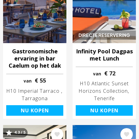
DIRECTE RESERVERING
Gastronomische
Infinity Pool Dagpas
ervaring in bar
met Lunch
Caelum op het dak
€ 72
van
€ 55
van
H10 Atlantic Sunset
H10 Imperial Tarraco
Horizons Collection
Tarragona
Tenerife
NU KOPEN
NU KOPEN
4.3 / 5
Afbeelding
Afbeelding