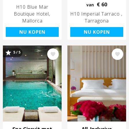
€ 60
van
H10 Blue Mar
Boutique Hotel
H10 Imperial Tarraco
Mallorca
Tarragona
NU KOPEN
NU KOPEN
5 / 5
Afbeelding
Afbeelding
Spa Circuit met
All-Inclusive