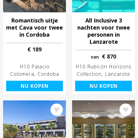
Romantisch uitje
All Inclusive 3
met Cava voor twee
nachten voor twee
in Cordoba
personen in
Lanzarote
€ 189
€ 870
van
H10 Palacio
H10 Rubicón Horizons
Colomera
Cordoba
Collection
Lanzarote
NU KOPEN
NU KOPEN
Afbeelding
Afbeelding