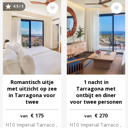
4.5 / 5
Afbeelding
Afbeelding
Romantisch uitje
1 nacht in
met uitzicht op zee
Tarragona met
in Tarragona voor
ontbijt en diner
twee
voor twee personen
€ 175
€ 270
van
van
H10 Imperial Tarraco
H10 Imperial Tarraco