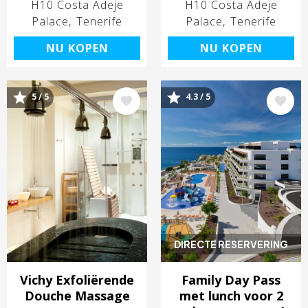
H10 Costa Adeje
H10 Costa Adeje
Palace
Tenerife
Palace
Tenerife
NU KOPEN
NU KOPEN
5 / 5
4.3 / 5
Afbeelding
Afbeelding
DIRECTE RESERVERING
Vichy Exfoliërende
Family Day Pass
Douche Massage
met lunch voor 2