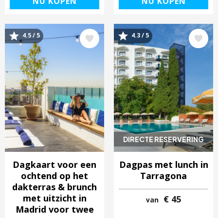
NU KOPEN
NU KOPEN
4.5 / 5
4.3 / 5
Afbeelding
Afbeelding
DIRECTE RESERVERING
Dagkaart voor een
Dagpas met lunch in
ochtend op het
Tarragona
dakterras & brunch
met uitzicht in
€ 45
van
Madrid voor twee