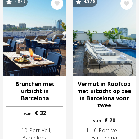
Afbeelding
Afbeelding
4.8 / 5
4.8 / 5
Brunchen met
Vermut in Rooftop
uitzicht in
met uitzicht op zee
Barcelona
in Barcelona voor
twee
€ 32
van
€ 20
van
H10 Port Vell
H10 Port Vell
Barcelona
Barcelona