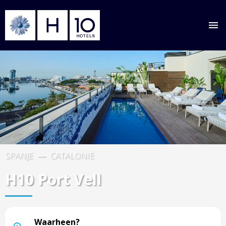
Overslaan
Afbeelding
naar
hoofdinhoud
SPANJE
CATALONIË
H10 Port Vell
Mallorca, Spanje
Waarheen?