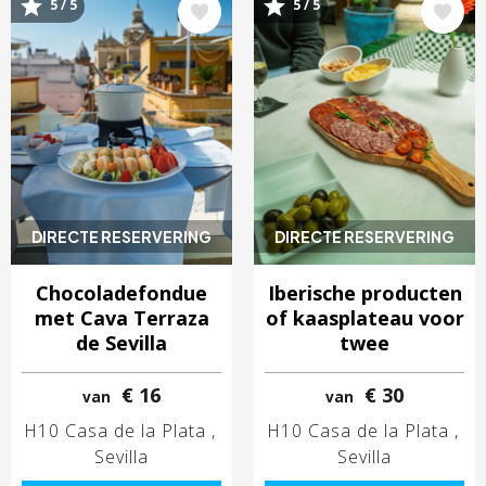
Afbeelding
Afbeelding
5 / 5
5 / 5
DIRECTE RESERVERING
DIRECTE RESERVERING
Chocoladefondue
Iberische producten
met Cava Terraza
of kaasplateau voor
de Sevilla
twee
€ 16
€ 30
van
van
H10 Casa de la Plata
H10 Casa de la Plata
Sevilla
Sevilla