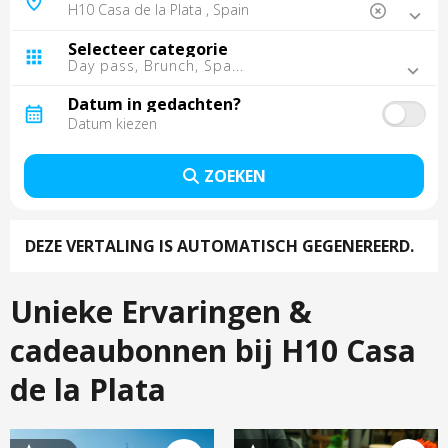
Madrid, Spanje
Malaga, Spanje
Selecteer categorie
Tarragona, Spanje
Day pass, Brunch, Spa...
Tenerife, Spanje
Sevilla, Spanje
Datum in gedachten?
Lissabon, Portugal
Gran Canaria, Spanje
Porto, Portugal
ZOEKEN
Punta Cana, Dominicaanse Republiek
Cancún, Mexico
Cordoba, Spanje
DEZE VERTALING IS AUTOMATISCH GEGENEREERD.
Fuerteventura, Spanje
Montego Bay, Jamaica
La Palma, Spanje
Unieke Ervaringen &
Trelawny, Jamaica
cadeaubonnen bij H10 Casa
de la Plata