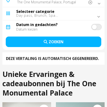
Madrid, Spanje
Malaga, Spanje
Selecteer categorie
Tarragona, Spanje
Day pass, Brunch, Spa...
Tenerife, Spanje
Sevilla, Spanje
Datum in gedachten?
Lissabon, Portugal
Gran Canaria, Spanje
Porto, Portugal
ZOEKEN
Punta Cana, Dominicaanse Republiek
Cancún, Mexico
Cordoba, Spanje
DEZE VERTALING IS AUTOMATISCH GEGENEREERD.
Fuerteventura, Spanje
Montego Bay, Jamaica
La Palma, Spanje
Unieke Ervaringen &
Trelawny, Jamaica
cadeaubonnen bij The One
Monumental Palace