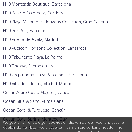
H10 Montcada Boutique, Barcelona
H10 Palacio Colomera, Cordoba
H10 Playa Meloneras Horizons Collection, Gran Canaria
H10 Port Vell, Barcelona
H10 Puerta de Alcala, Madrid
H10 Rubicón Horizons Collection, Lanzarote
H10 Taburiente Playa, La Palma
H10 Tindaya, Fuerteventura
H10 Urquinaona Plaza Barcelona, Barcelona
H10 Villa de la Reina, Madrid, Madrid
Ocean Allure Costa Mujeres, Cancún
Ocean Blue & Sand, Punta Cana
Ocean Coral & Turquesa, Cancún
Ocean Coral Spring, Montego Bay
We gebruiken onze eigen cookies en die van derden voor analytische
doeleinden en laten we u advertenties zien die verband houden met
Ocean Eden Bay, Montego Bay