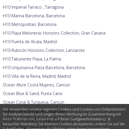
H10 Imperial Tarraco , Tarragona
H10 Marina Barcelona, Barcelona
H10 Metropolitan, Barcelona
H10 Playa Meloneras Horizons Collection, Gran Canaria
H10 Puerta de Alcala, Madrid
H10 Rubicón Horizons Collection, Lanzarote
H10 Taburiente Playa, La Palma
H10 Urquinaona Plaza Barcelona, Barcelona
H10 Villa de la Reina, Madrid, Madrid
Ocean Allure Costa Mujeres, Cancun
Ocean Blue & Sand, Punta Cana
Ocean Coral & Turquesa, Cancun
Wir verwenden unsere eigenen Cookies und Cookies von Drittanbietern
Ocean Coral Spring, Montego Bay
für Analysezwecke und zeigen Ihnen Werbung im Zusammenhang mit
Ihren Präferenzen, basierend auf Ihren Surfgewohnheiten (z. B.
Ocean Eden Bay, Montego Bay
besuchte Websites). Sie können Cookies akzeptieren, indem Sie auf die
Ocean El Faro, Punta Cana
Schaltfläche „Akzeptiere alle“ klicken, oder deren Verwendung