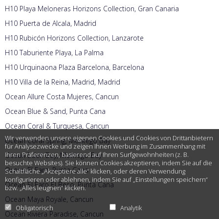
H10 Playa Meloneras Horizons Collection, Gran Canaria
H10 Puerta de Alcala, Madrid
H10 Rubicón Horizons Collection, Lanzarote
H10 Taburiente Playa, La Palma
H10 Urquinaona Plaza Barcelona, Barcelona
H10 Villa de la Reina, Madrid, Madrid
Ocean Allure Costa Mujeres, Cancun
Ocean Blue & Sand, Punta Cana
Ocean Coral & Turquesa, Cancun
Wir verwenden unsere eigenen Cookies und Cookies von Drittanbietern
Ocean Coral Spring, Montego Bay
für Analysezwecke und zeigen Ihnen Werbung im Zusammenhang mit
Ihren Präferenzen, basierend auf Ihren Surfgewohnheiten (z. B.
Ocean Eden Bay, Montego Bay
besuchte Websites). Sie können Cookies akzeptieren, indem Sie auf die
Ocean El Faro, Punta Cana
Schaltfläche „Akzeptiere alle“ klicken, oder deren Verwendung
konfigurieren oder ablehnen, indem Sie auf „Einstellungen speichern“
Ocean El Faro El Beso, Punta Cana
bzw. „Alles leugnen“ klicken.
Ocean Maya Royale, Cancun
Obligatorisch
Analytik
Ocean Riviera Paradise, Cancun