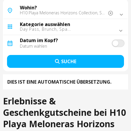
Mallorca, Spanien
Wohin?
Barcelona, Spanien
Madrid, Spanien
Kategorie auswählen
Malaga, Spanien
Day Pass, Brunch, Spa...
Tarragona, Spanien
Teneriffa, Spanien
Datum im Kopf?
Sevilla, Spanien
Lissabon, Portugal
Gran Canaria, Spanien
SUCHE
Oporto, Portugal
Punta Cana, Dominikanische Republik
Cancun, Mexiko
DIES IST EINE AUTOMATISCHE ÜBERSETZUNG.
Cordoba, Spanien
Fuerteventura, Spanien
Montego Bay, Jamaika
Erlebnisse &
Lanzarote, Spanien
La Palma, Spanien
Geschenkgutscheine bei H10
Trelawny, Jamaika
Playa Meloneras Horizons