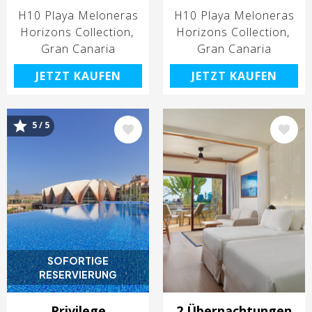
H10 Playa Meloneras
H10 Playa Meloneras
Horizons Collection
Horizons Collection
Gran Canaria
Gran Canaria
JETZT KAUFEN
JETZT KAUFEN
Bild
Bild
5 / 5
SOFORTIGE
RESERVIERUNG
Privilege
2 Übernachtungen