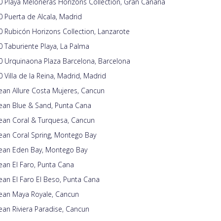
 Playa Meloneras Horizons Collection, Gran Canaria
 Puerta de Alcala, Madrid
 Rubicón Horizons Collection, Lanzarote
 Taburiente Playa, La Palma
0 Urquinaona Plaza Barcelona, Barcelona
 Villa de la Reina, Madrid, Madrid
an Allure Costa Mujeres, Cancun
ean Blue & Sand, Punta Cana
ean Coral & Turquesa, Cancun
ean Coral Spring, Montego Bay
ean Eden Bay, Montego Bay
an El Faro, Punta Cana
an El Faro El Beso, Punta Cana
ean Maya Royale, Cancun
an Riviera Paradise, Cancun