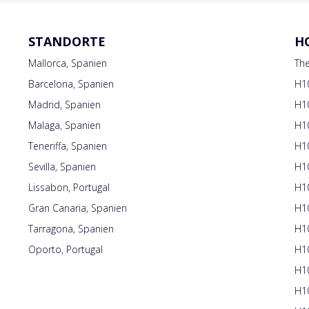
STANDORTE
H
Mallorca, Spanien
Th
Barcelona, Spanien
H10
Madrid, Spanien
H10
Malaga, Spanien
H10
Teneriffa, Spanien
H10
Sevilla, Spanien
H1
Lissabon, Portugal
H1
Gran Canaria, Spanien
H1
Tarragona, Spanien
H1
Oporto, Portugal
H10
H1
H10