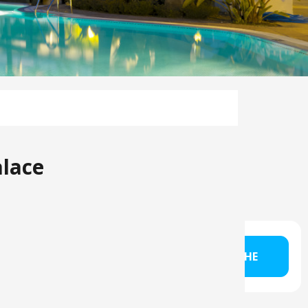
alace
 Kopf?
SUCHE