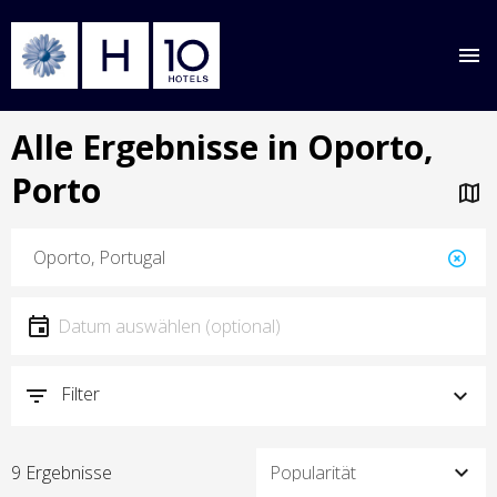
Direkt
Alle Ergebnisse in Oporto,
zum
Inhalt
Porto
Standort
Lokalität
Datum
Datum auswählen
Filter
9 Ergebnisse