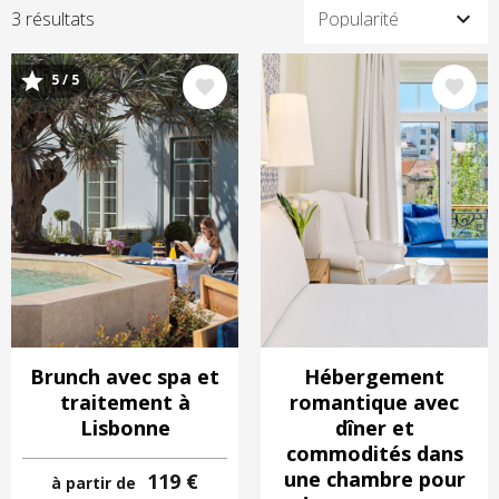
3 résultats
5 / 5
Image
Image
Brunch avec spa et
Hébergement
traitement à
romantique avec
Lisbonne
dîner et
commodités dans
une chambre pour
119 €
à partir de