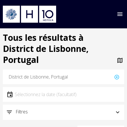
Aller
Tous les résultats à
au
contenu
District de Lisbonne,
principal
Portugal
Localisation
Localisation
Date
Sélectionnez la date
Filtres