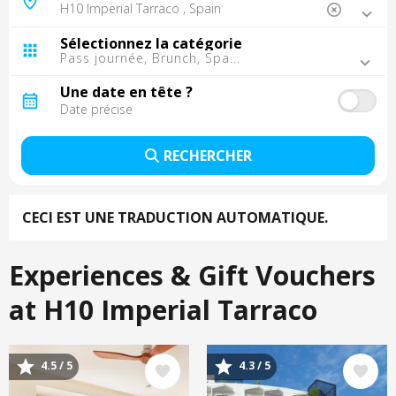
Barcelone, Espagne
Madrid, Espagne
Sélectionnez la catégorie
Malaga, Espagne
Pass journée, Brunch, Spa...
Tarragone, Espagne
Tenerife, Espagne
Une date en tête ?
Séville, Espagne
Lisbonne, Portugal
Grande Canarie, Espagne
RECHERCHER
Porto, Portugal
Punta Cana, République dominicaine
Cancun, Mexique
CECI EST UNE TRADUCTION AUTOMATIQUE.
Cordoue, Espagne
Fuerteventura, Espagne
Montego Bay, Jamaïque
Experiences & Gift Vouchers
Lanzarote, Espagne
La Palma, Espagne
at H10 Imperial Tarraco
Trelawny, Jamaïque
Image
Image
4.5 / 5
4.3 / 5