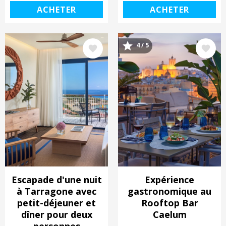
ACHETER
ACHETER
Image
Image
4 / 5
Escapade d'une nuit
Expérience
à Tarragone avec
gastronomique au
petit-déjeuner et
Rooftop Bar
dîner pour deux
Caelum
personnes