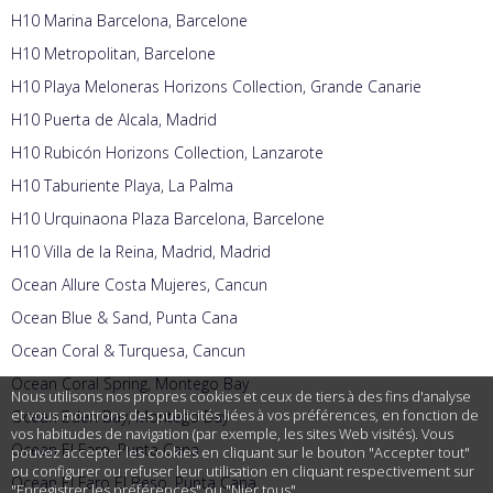
H10 Marina Barcelona, Barcelone
H10 Metropolitan, Barcelone
H10 Playa Meloneras Horizons Collection, Grande Canarie
H10 Puerta de Alcala, Madrid
H10 Rubicón Horizons Collection, Lanzarote
H10 Taburiente Playa, La Palma
H10 Urquinaona Plaza Barcelona, Barcelone
H10 Villa de la Reina, Madrid, Madrid
Ocean Allure Costa Mujeres, Cancun
Ocean Blue & Sand, Punta Cana
Ocean Coral & Turquesa, Cancun
Ocean Coral Spring, Montego Bay
Nous utilisons nos propres cookies et ceux de tiers à des fins d'analyse
et vous montrons des publicités liées à vos préférences, en fonction de
Ocean Eden Bay, Montego Bay
vos habitudes de navigation (par exemple, les sites Web visités). Vous
Ocean El Faro, Punta Cana
pouvez accepter les cookies en cliquant sur le bouton "Accepter tout"
ou configurer ou refuser leur utilisation en cliquant respectivement sur
Ocean El Faro El Beso, Punta Cana
"Enregistrer les préférences" ou "Nier tous".