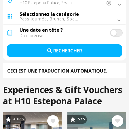
Barcelone, Espagne
Madrid, Espagne
Sélectionnez la catégorie
Malaga, Espagne
Pass journée, Brunch, Spa...
Tarragone, Espagne
Tenerife, Espagne
Une date en tête ?
Séville, Espagne
Lisbonne, Portugal
Grande Canarie, Espagne
RECHERCHER
Porto, Portugal
Punta Cana, République dominicaine
Cancun, Mexique
CECI EST UNE TRADUCTION AUTOMATIQUE.
Cordoue, Espagne
Fuerteventura, Espagne
Montego Bay, Jamaïque
Experiences & Gift Vouchers
Lanzarote, Espagne
La Palma, Espagne
at H10 Estepona Palace
Trelawny, Jamaïque
Image
Image
4.4 / 5
5 / 5